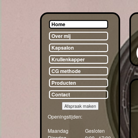
Home
Over mij
Kapsalon
Krullenkapper
CG methode
Producten
Contact
Afspraak maken
Openingstijden:
Maandag
Gesloten
Dinsdag
9:00 - 17:00